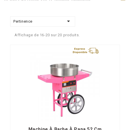
Nos appareils Fun Food sont conçus pour
résister à l'usure et
garantir une longue durée de vie
, même lors d'une utilisation

Pertinence
intensive. Ils sont fabriqués à partir de matériaux robustes et
durables, ce qui en fait des équipements fiables et solides pour
Affichage de 16-20 sur 20 produits.
les professionnels de la restauration.
Nous comprenons les besoins spécifiques des professionnels
du secteur de la restauration, c'est pourquoi nos appareils Fun
Food sont adaptés à leurs exigences. Leur
performance
exceptionnelle
permet de préparer rapidement et efficacement
des aliments de qualité, répondant aux attentes des clients les
plus exigeants.
Proposez à vos clients restaurateurs nos crêpières, gaufriers et
machines à pop-corn, des équipements fiables, performants et
adaptés à leurs besoins spécifiques. Grâce à notre gamme
complète, vous pourrez offrir à vos clients une expérience
gustative unique et mémorable.
Machine À Barbe À Papa 52 Cm