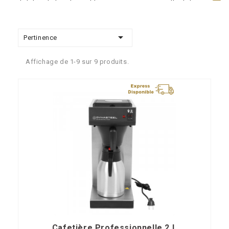
sont dotés de fonctionnalités avancées qui permettent de
préparer rapidement et efficacement des boissons de qualité
supérieure. Chaque tasse de café est infusée avec précision,

Pertinence
offrant ainsi une expérience gustative optimale pour les
consommateurs.
Affichage de 1-9 sur 9 produits.
Le
rapport qualité-prix de nos appareils pour le Café est
exceptionnel
. Ils offrent une
combinaison parfaite de
performances élevées, de durabilité et d'accessibilité
, ce qui
en fait un choix attractif pour les revendeurs et les professionnels
de la restauration.
En proposant les appareils pour le Café Dynasteel à vos clients
restaurateurs, vous leur offrez des
équipements fiables,
performants et adaptés à leurs besoins spécifiques
. Vous
pouvez être assuré de proposer des produits de qualité
supérieure qui contribueront à la satisfaction de leurs clients et à
la croissance de leur entreprise.
Cafetière Professionnelle 2 L