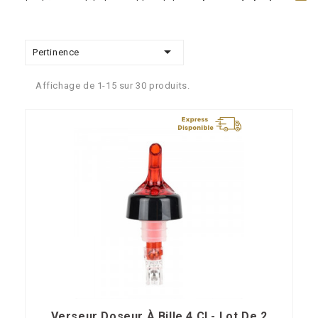
particulière aux détails, en utilisant des
matériaux de haute
qualité
pour garantir une durabilité et une résistance
exceptionnelles. Les produits de cette gamme sont conçus pour

Pertinence
résister à une
utilisation intensive
dans un environnement de bar
animé.
Affichage de 1-15 sur 30 produits.
Les produits de la gamme Accessoires de Bar de Dynasteel sont
non seulement
fonctionnels
, mais ils apportent également une
touche esthétique à l'espace du bar. Leur design moderne et
élégant s'intègre harmonieusement à tout type de décor et
contribue à créer une ambiance accueillante pour les clients.
Verseur Doseur À Bille 4 Cl - Lot De 2