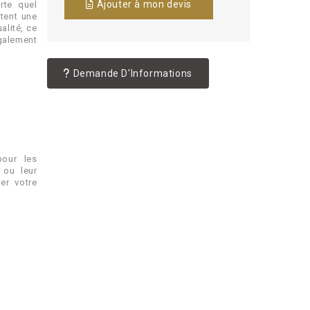
Ajouter à mon devis
rte quel
tent une
alité, ce
également
Demande D'Informations
pour les
 ou leur
er votre