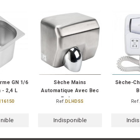
rme GN 1/6
Sèche Mains
Sèche-Ch
- 2,4 L
Automatique Avec Bec
B
En Inox
16150
Ref.
DLHDSS
Ref
nible
Indisponible
Indi