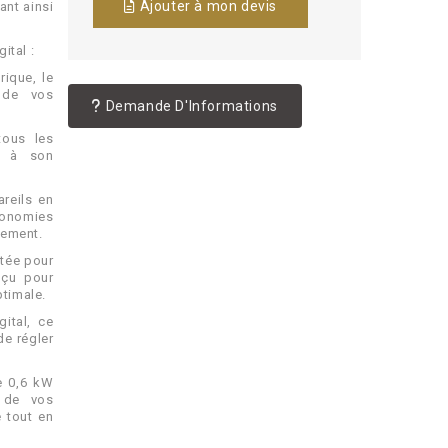
Ajouter à mon devis
ant ainsi
ital :
rique, le
e de vos
Demande D'Informations
tous les
e à son
reils en
conomies
nement.
utée pour
nçu pour
ptimale.
gital, ce
de régler
e 0,6 kW
n de vos
é tout en