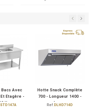
Hotte 
700 - 
Ref
Ajou
2 Bacs Avec
Hotte Snack Complète
Et Etagère -
700 - Longueur 1400 -
0 X...
Avec...
LSTD147A
Ref.
DLHD714D