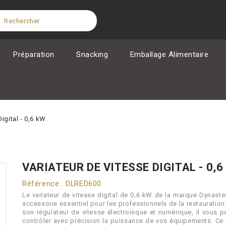
Préparation
Snacking
Emballage Alimentaire
igital - 0,6 kW
VARIATEUR DE VITESSE DIGITAL - 0,6
Référence : DLRED600
Le variateur de vitesse digital de 0,6 kW de la marque Dynaste
accessoire essentiel pour les professionnels de la restauration
son régulateur de vitesse électronique et numérique, il vous 
contrôler avec précision la puissance de vos équipements. Ce 