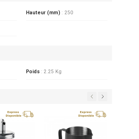
Hauteur (mm)
: 250
Poids
: 2.25 Kg
Petit Pa