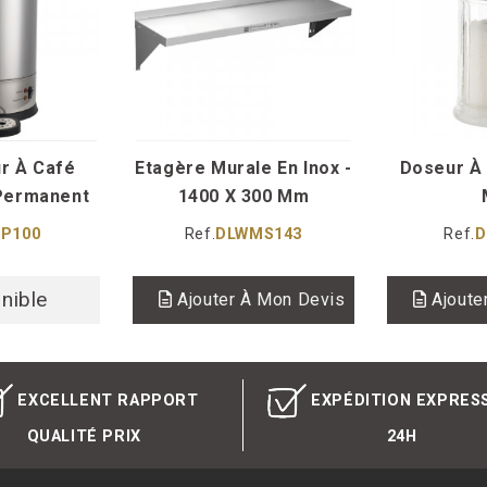
r À Café
Etagère Murale En Inox -
Doseur À 
 Permanent
1400 X 300 Mm
...
P100
Ref.
DLWMS143
Ref.
D
nible
Ajouter À Mon Devis
Ajoute
EXCELLENT RAPPORT
EXPÉDITION EXPRES
QUALITÉ PRIX
24H