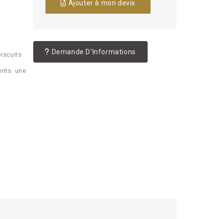
Ajouter à mon devis
Demande D'Informations
biscuits
ents une