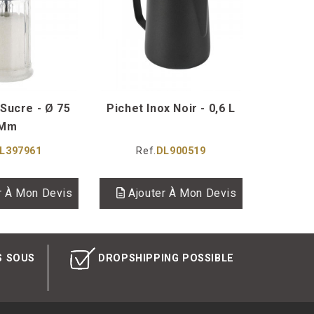
Inox 
Ref
Ajou
Sucre - Ø 75
Pichet Inox Noir - 0,6 L
Mm
L397961
Ref.
DL900519
r À Mon Devis
Ajouter À Mon Devis
S SOUS
DROPSHIPPING POSSIBLE