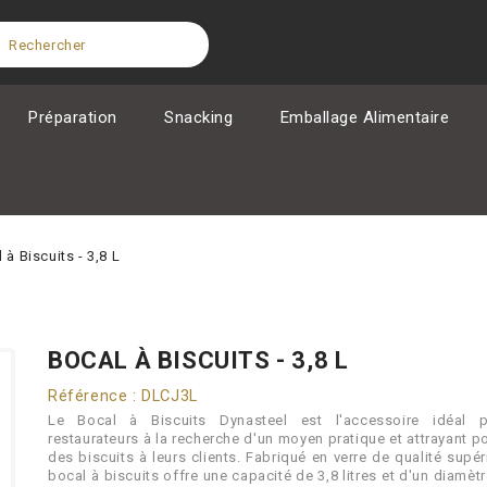
Préparation
Snacking
Emballage Alimentaire
 à Biscuits - 3,8 L
BOCAL À BISCUITS - 3,8 L
Référence : DLCJ3L
Le Bocal à Biscuits Dynasteel est l'accessoire idéal 
restaurateurs à la recherche d'un moyen pratique et attrayant po
des biscuits à leurs clients. Fabriqué en verre de qualité supér
bocal à biscuits offre une capacité de 3,8 litres et d'un diamèt